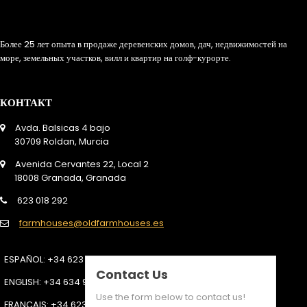
Более 25 лет опыта в продаже деревенских домов, дач, недвижимостей на
море, земельных участков, вилл и квартир на голф-курорте.
КОНТАКТ
Avda. Balsicas 4 bajo
30709 Roldan, Murcia
Avenida Cervantes 22, Local 2
18008 Granada, Granada
623 018 292
farmhouses@oldfarmhouses.es
ESPAÑOL
: +34 623 018 292
Contact Us
ENGLISH
: +34 634 930 323
Use the form below to contact us!
FRANÇAIS
: +34 623 018 292