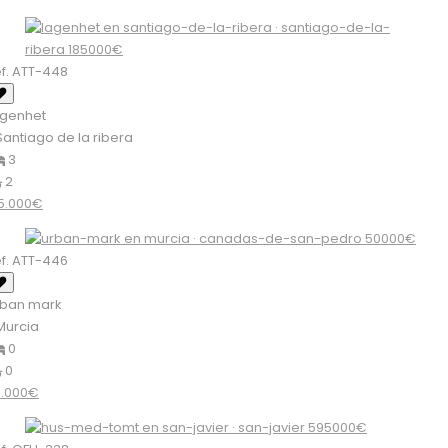
f. ATT-448
ägenhet
antiago de la ribera
3
2
5.000€
f. ATT-446
rban mark
urcia
0
0
0.000€