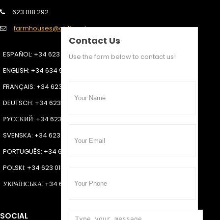
623 018 292
farmhouses@oldfarmhouses.es
Contact Us
ESPAÑOL
: +34 623 018 292
Use the form below to contact us!
ENGLISH
: +34 634 930 323
FRANÇAIS
: +34 623 018 292
DEUTSCH
: +34 623 018 292
РУССКИЙ
: +34 623 018 292
SVENSKA
: +34 623 018 292
PORTUGUÊS
: +34 623 018 292
POLSKI
: +34 623 018 292
УКРАЇНСЬКА
: +34 623 018 292
SOCIAL