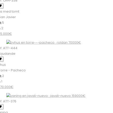
f. OFH-338
us med tomt
an Javier
5
2
95.000€
f. ATT-444
rbjudande
yhus
orre - Pacheco
2
1
70.000€
f. ATT-376
åning