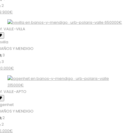
2
9.900€
f. VALLE-VILLA
xvilla
BAÑOS Y MENDIGO
3
3
50.000€
f. VALLE-APTO
ägenhet
BAÑOS Y MENDIGO
2
2
5.000€