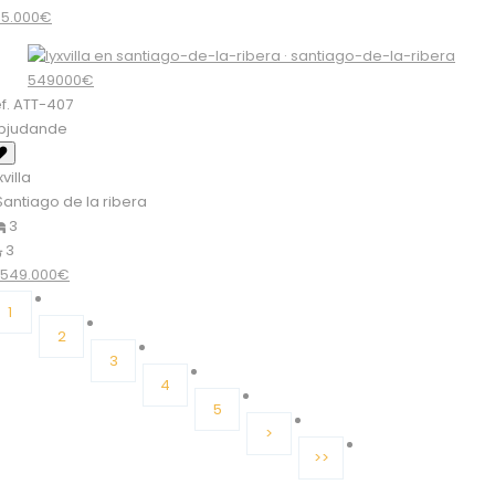
85.000€
f. ATT-407
rbjudande
xvilla
antiago de la ribera
3
3
549.000€
1
2
3
4
5
>
>>