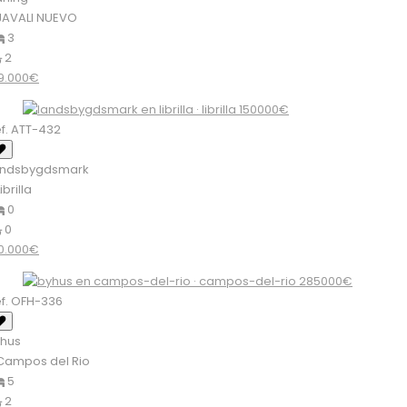
AVALI NUEVO
3
2
9.000€
f. ATT-432
andsbygdsmark
ibrilla
0
0
0.000€
f. OFH-336
yhus
ampos del Rio
5
2