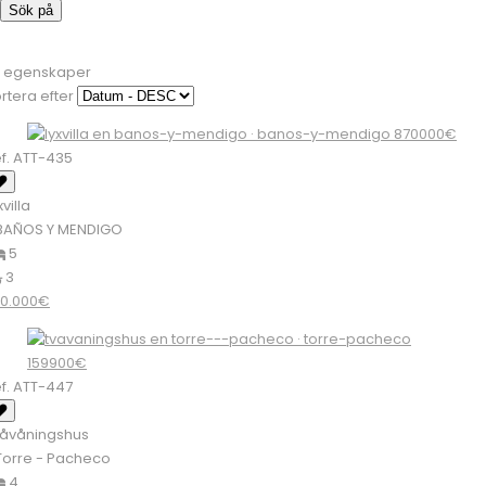
Sök på
9 egenskaper
rtera efter
f. ATT-435
xvilla
BAÑOS Y MENDIGO
5
3
70.000€
f. ATT-447
åvåningshus
orre - Pacheco
4